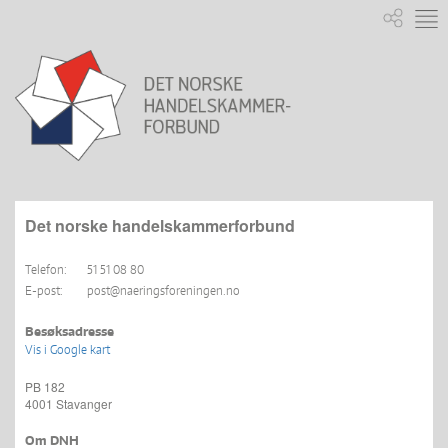
Det norske handelskammerforbund
Telefon:
51 51 08 80
E-post:
post@naeringsforeningen.no
Besøksadresse
Vis i Google kart
PB 182
4001 Stavanger
Om DNH