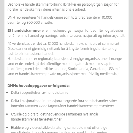
Det norske handelskammerforbund (DNH) er en paraplyorganisasjon for
norske handelskamre i deres internasjonale arbeid.
DNH representerer 14 handelskamre som totalt representerer 10.000
bedrifter og 300.000 ansatte.
Et handelskammer
er en medlemsorganisasjon for bedrifter, og arbeider
for å fremme handel og næringslivets interesser, nasjonalt og internasjonalt.
På verdensbasis er det ca. 12.000 handelskamre (chambers of commerce).
Disse danner et gjensidig nettverk for å knytte forretningskontakter og
fasilitere internasjonal handel.
Handelskamrene er regionale, bransjeuavhengige organisasjoner. I mange
land er de underlagt det offentlige med obligatorisk medlemskap for
bedriftene, men i de nordiske landene, Storbritannia, Canada og USA m.fl.
land er handelskamrene private organisasjoner med frivillig medlemskap.
DNHs hovedoppgaver er følgende:
Delta i opprettelsen av handelskamre
Delta i nasjonale og internasjonale egnede fora som behandler saker
innenfor rammen av de fagområder handelskamrene representerer
Utvikle og bidra til det nødvendige samarbeid hva angår
handelskamrenes tjenesterutiner
Etablere og videreutvikle et naturlig samarbeid med offentlige
myndigheter, handelskamrene imellom og med landets øvrige